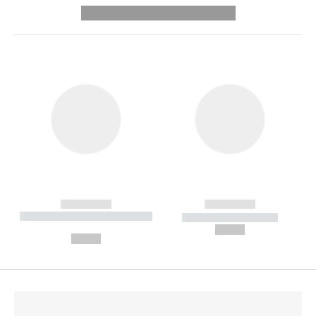
---------- --------------
------------
------------
----------- ----------- --------
----------- -----------
---
--,-- €
--,-- €