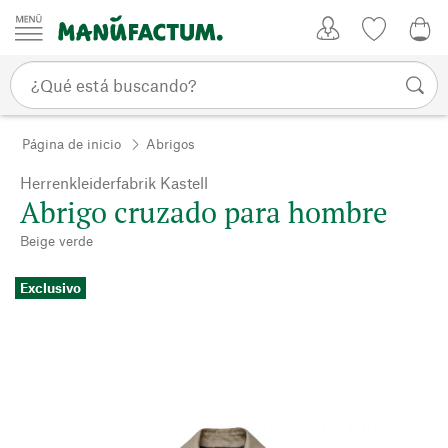
Ir al contenido
Mi Cuenta
Lista de d
0,0
Página de inicio
Abrigos
Herrenkleiderfabrik Kastell
Abrigo cruzado para hombre
Beige verde
Exclusivo