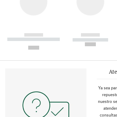
------------
------------
----------- ----------- ----------
----------- -----------
-
--,-- €
--,-- €
Ate
Ya sea pa
repuesto
nuestro se
atender
consultas