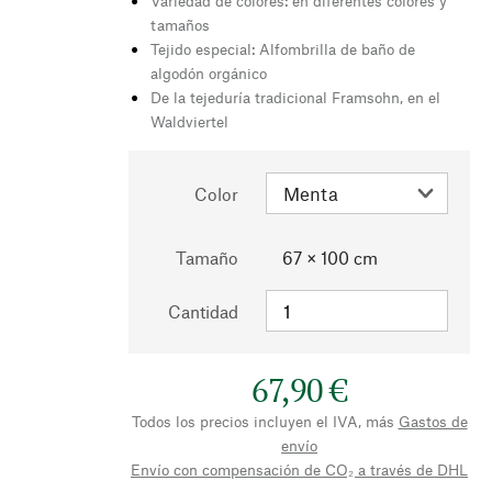
Variedad de colores: en diferentes colores y
tamaños
Tejido especial: Alfombrilla de baño de
algodón orgánico
De la tejeduría tradicional Framsohn, en el
Waldviertel
Color
Tamaño
67 × 100 cm
Cantidad
67,90 €
Todos los precios incluyen el IVA, más
Gastos de
envío
Envío con compensación de CO₂ a través de DHL