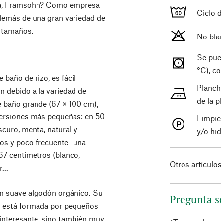
ida, Framsohn? Como empresa
Ciclo 
demás de una gran variedad de
s tamaños.
No bla
Se pue
°C), c
baño de rizo, es fácil
Planch
n debido a la variedad de
de la 
 baño grande (67 × 100 cm),
versiones más pequeñas: en 50
Limpie
oscuro, menta, natural y
y/o hi
ños y poco frecuente- una
67 centímetros (blanco,
Otros artículo
...
on suave algodón orgánico. Su
Pregunta s
ior está formada por pequeños
 interesante, sino también muy