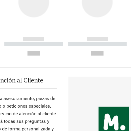
------------
------------
----------- ----------- ----------
----------- ----------- ----------
-
-
--,-- €
--,-- €
nción al Cliente
ra asesoramiento, piezas de
 o peticiones especiales,
rvicio de atención al cliente
á todas sus preguntas y
 de forma personalizada y