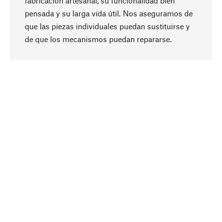
fabricación artesanal, su funcionalidad bien
pensada y su larga vida útil. Nos aseguramos de
que las piezas individuales puedan sustituirse y
Subir
de que los mecanismos puedan repararse.
A propósito
La sostenibilidad es el eje central de nuestra
selección de productos. Apostamos por
ingredientes y materiales naturales que se
puedan cuidar, así como por una producción
respetuosa con los recursos y socialmente
responsable.