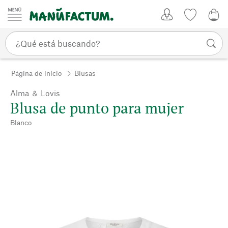
Ir al contenido
Mi Cuenta
Lista de d
0,0
Página de inicio
Blusas
Alma ＆ Lovis
Blusa de punto para mujer
Blanco