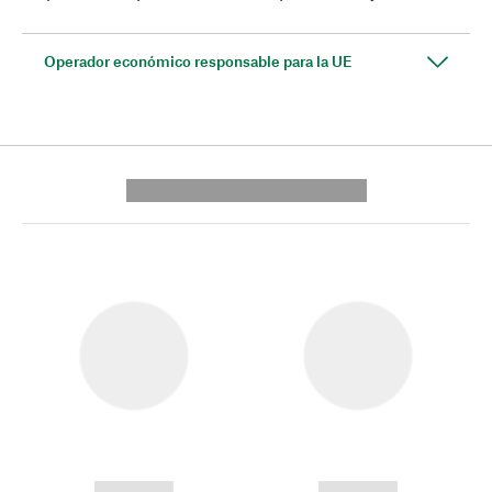
Operador económico responsable para la UE
---------- --------------
------------
------------