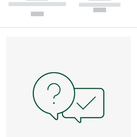
----------- ----------- --------
----------- -----------
---
--,-- €
--,-- €