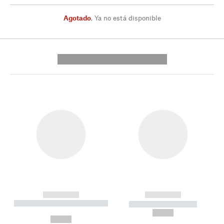
Agotado
,
Ya no está disponible
---------- --------------
------------
------------
----------- ----------- --------
----------- -----------
---
--,-- €
--,-- €