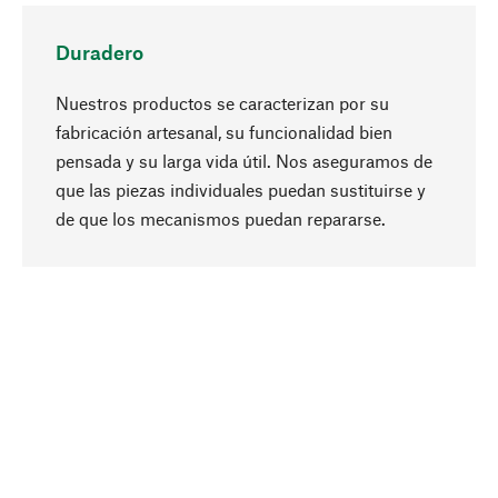
Duradero
Nuestros productos se caracterizan por su
fabricación artesanal, su funcionalidad bien
pensada y su larga vida útil. Nos aseguramos de
que las piezas individuales puedan sustituirse y
Subir
de que los mecanismos puedan repararse.
A propósito
La sostenibilidad es el eje central de nuestra
selección de productos. Apostamos por
ingredientes y materiales naturales que se
puedan cuidar, así como por una producción