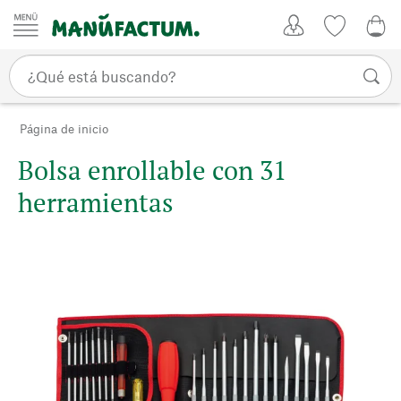
Ir al contenido
Mi Cuenta
Lista de d
0,0
Página de inicio
Bolsa enrollable con 31
herramientas