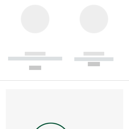
------------
------------
----------- ----------- --------
----------- -----------
---
--,-- €
--,-- €