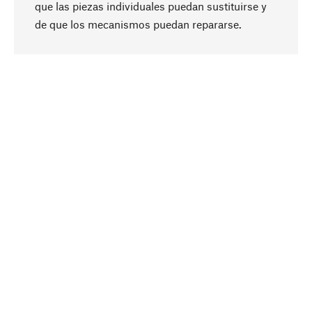
que las piezas individuales puedan sustituirse y
Subir
de que los mecanismos puedan repararse.
A propósito
La sostenibilidad es el eje central de nuestra
selección de productos. Apostamos por
ingredientes y materiales naturales que se
puedan cuidar, así como por una producción
respetuosa con los recursos y socialmente
responsable.
Seleccionado