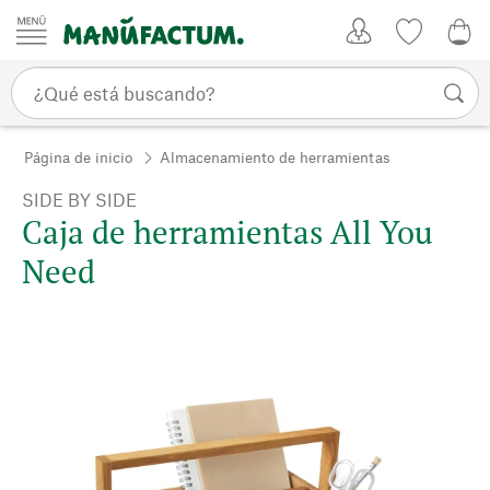
Ir al contenido
Mi Cuenta
Lista de d
0,0
Página de inicio
Almacenamiento de herramientas
SIDE BY SIDE
Caja de herramientas All You
Need