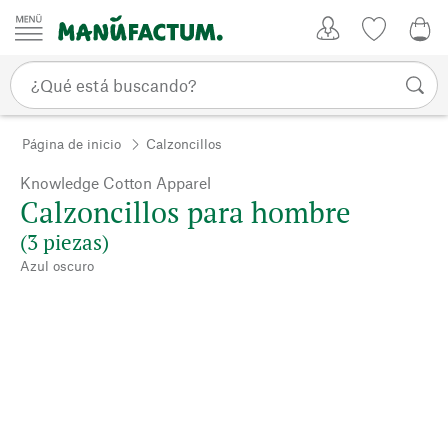
Ir al contenido
Mi Cuenta
Lista de d
0,0
Página de inicio
Calzoncillos
Knowledge Cotton Apparel
Calzoncillos para hombre
(3 piezas)
Azul oscuro