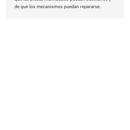
Subir
de que los mecanismos puedan repararse.
A propósito
La sostenibilidad es el eje central de nuestra
selección de productos. Apostamos por
ingredientes y materiales naturales que se
puedan cuidar, así como por una producción
respetuosa con los recursos y socialmente
responsable.
Seleccionado