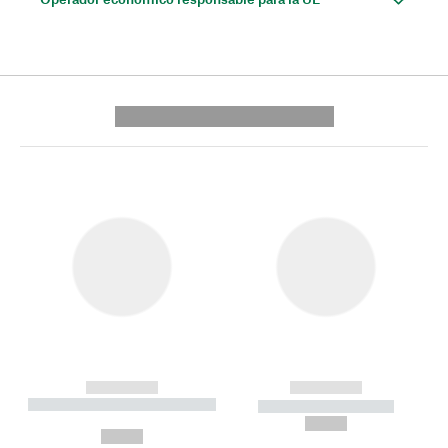
---------- --------------
------------
------------
----------- ----------- --------
----------- -----------
---
--,-- €
--,-- €