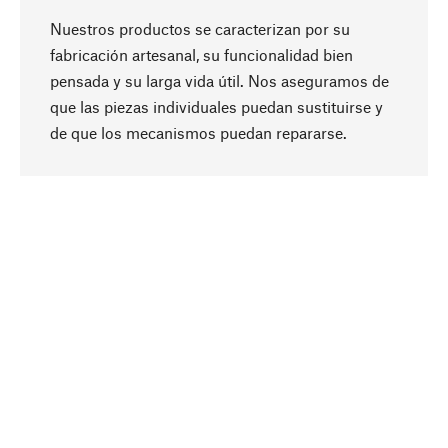
Nuestros productos se caracterizan por su
fabricación artesanal, su funcionalidad bien
pensada y su larga vida útil. Nos aseguramos de
que las piezas individuales puedan sustituirse y
Subir
de que los mecanismos puedan repararse.
A propósito
La sostenibilidad es el eje central de nuestra
selección de productos. Apostamos por
ingredientes y materiales naturales que se
puedan cuidar, así como por una producción
respetuosa con los recursos y socialmente
responsable.