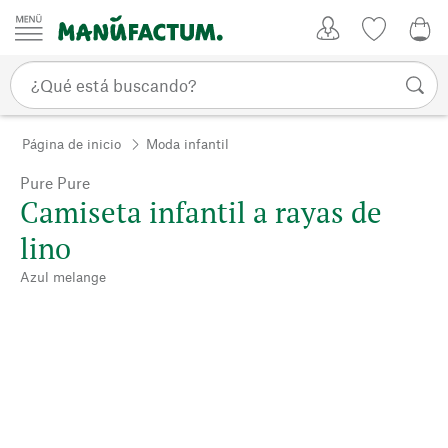
Ir al contenido
Mi Cuenta
Lista de d
0,0
Página de inicio
Moda infantil
Pure Pure
Camiseta infantil a rayas de
lino
Azul melange