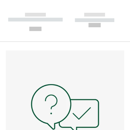
------------
------------
----------- ----------- --------
----------- -----------
---
--,-- €
--,-- €