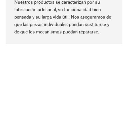
Nuestros productos se caracterizan por su
fabricación artesanal, su funcionalidad bien
pensada y su larga vida útil. Nos aseguramos de
que las piezas individuales puedan sustituirse y
Subir
de que los mecanismos puedan repararse.
A propósito
La sostenibilidad es el eje central de nuestra
selección de productos. Apostamos por
ingredientes y materiales naturales que se
puedan cuidar, así como por una producción
respetuosa con los recursos y socialmente
responsable.