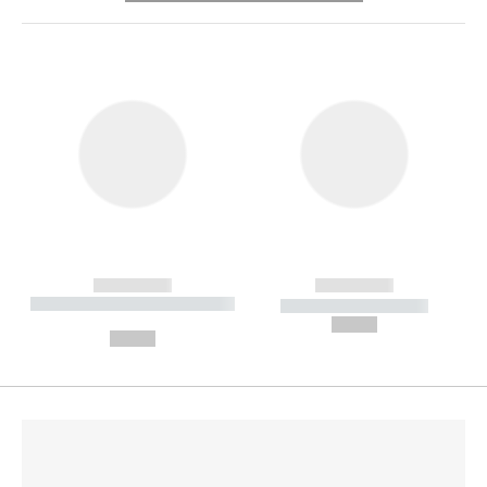
------------
------------
----------- ----------- --------
----------- -----------
---
--,-- €
--,-- €