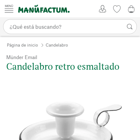
Ir al contenido
Mi Cuenta
Lista de d
0,0
Página de inicio
Candelabro
Münder Email
Candelabro retro esmaltado