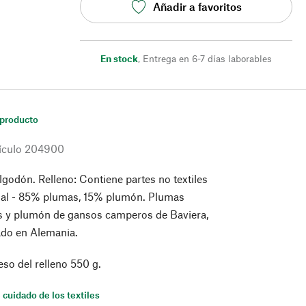
Añadir a favoritos
En stock
,
Entrega en 6-7 días laborables
 producto
ículo
204900
lgodón. Relleno: Contiene partes no textiles
mal - 85% plumas, 15% plumón. Plumas
s y plumón de gansos camperos de Baviera,
cado en Alemania.
so del relleno 550 g.
 cuidado de los textiles