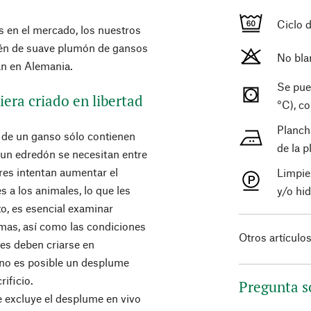
Ciclo 
es en el mercado, los nuestros
ién de suave plumón de gansos
No bla
an en Alemania.
Se pue
era criado en libertad
°C), c
Planch
 de un ganso sólo contienen
de la 
 un edredón se necesitan entre
res intentan aumentar el
Limpie
 a los animales, lo que les
y/o hi
to, es esencial examinar
umas, así como las condiciones
Otros artículo
es deben criarse en
 no es posible un desplume
rificio.
Pregunta s
 excluye el desplume en vivo