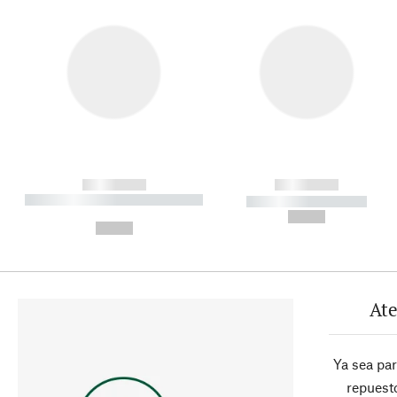
------------
------------
----------- ----------- ----------
----------- -----------
-
--,-- €
--,-- €
Ate
Ya sea pa
repuesto