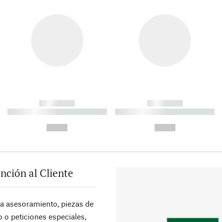
------------
------------
----------- ----------- ----------
----------- ----------- ----------
-
-
--,-- €
--,-- €
nción al Cliente
ra asesoramiento, piezas de
 o peticiones especiales,