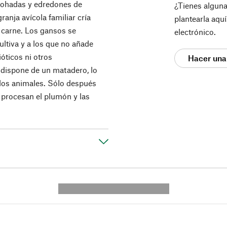
mohadas y edredones de
¿Tienes algun
anja avícola familiar cría
plantearla aqu
 carne. Los gansos se
electrónico.
ultiva y a los que no añade
óticos ni otros
Hacer una
 dispone de un matadero, lo
 los animales. Sólo después
e procesan el plumón y las
---------- --------------