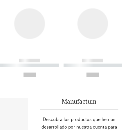
------------
------------
----------- ----------- ----------
----------- ----------- ----------
- -----------
-
--,-- €
--,-- €
Manufactum
Descubra los productos que hemos
desarrollado por nuestra cuenta para