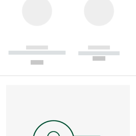
------------
------------
----------- ----------- --------
----------- -----------
---
--,-- €
--,-- €