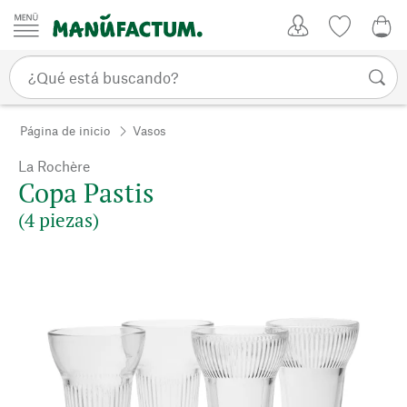
Ir al contenido
Mi Cuenta
Lista de d
0,0
Página de inicio
Vasos
La Rochère
Copa Pastis
(4 piezas)