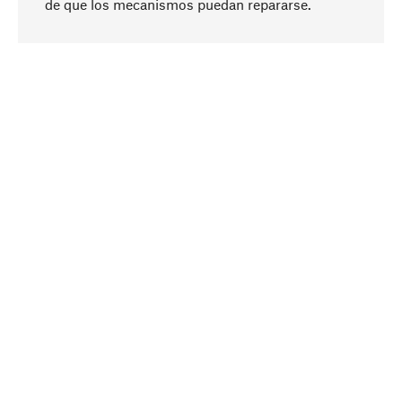
de que los mecanismos puedan repararse.
A propósito
La sostenibilidad es el eje central de nuestra
selección de productos. Apostamos por
ingredientes y materiales naturales que se
puedan cuidar, así como por una producción
respetuosa con los recursos y socialmente
responsable.
Seleccionado
Como su socio competente, colaboramos