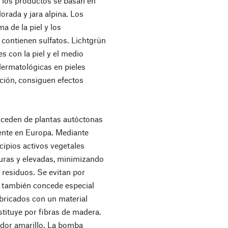
s los productos se basan en
dorada y jara alpina. Los
a de la piel y los
 contienen sulfatos. Lichtgrün
s con la piel y el medio
ermatológicas en pieles
ación, consiguen efectos
roceden de plantas autóctonas
mente en Europa. Mediante
cipios activos vegetales
uras y elevadas, minimizando
 residuos. Se evitan por
n también concede especial
abricados con un material
stituye por fibras de madera.
edor amarillo. La bomba