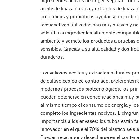
ingredientes activos de origen vegetal. Todo
aceite de linaza dorada y extractos de linaza 
prebióticos y probióticos ayudan al microbiom
tensioactivos utilizados son muy suaves y no
sólo utiliza ingredientes altamente compatible
ambiente y somete los productos a pruebas d
sensibles. Gracias a su alta calidad y dosific
duraderos.
Los valiosos aceites y extractos naturales p
de cultivo ecológico controlado, preferente
modernos procesos biotecnológicos, los prin
pueden obtenerse en concentraciones muy p
al mismo tiempo el consumo de energía y los
completo los ingredientes nocivos. Lichtgrü
importancia a los envases: los tubos están f
innovador en el que el 70% del plástico se su
Pueden reciclarse y desecharse en el conten