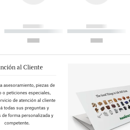
------------
------------
----------- ----------- ----------
----------- ----------- ----------
-
-
--,-- €
--,-- €
nción al Cliente
ra asesoramiento, piezas de
 o peticiones especiales,
rvicio de atención al cliente
á todas sus preguntas y
 de forma personalizada y
competente.