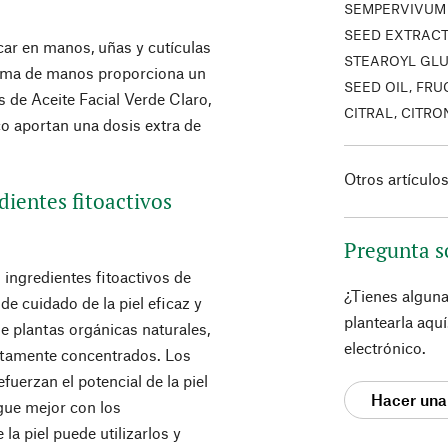
SEMPERVIVUM 
SEED EXTRACT
car en manos, uñas y cutículas
STEAROYL GLU
 crema de manos proporciona un
SEED OIL, FRU
 de Aceite Facial Verde Claro,
CITRAL, CITR
o aportan una dosis extra de
Otros artículo
dientes fitoactivos
Pregunta s
 ingredientes fitoactivos de
¿Tienes algun
e cuidado de la piel eficaz y
plantearla aqu
e plantas orgánicas naturales,
electrónico.
altamente concentrados. Los
fuerzan el potencial de la piel
Hacer una
gue mejor con los
la piel puede utilizarlos y