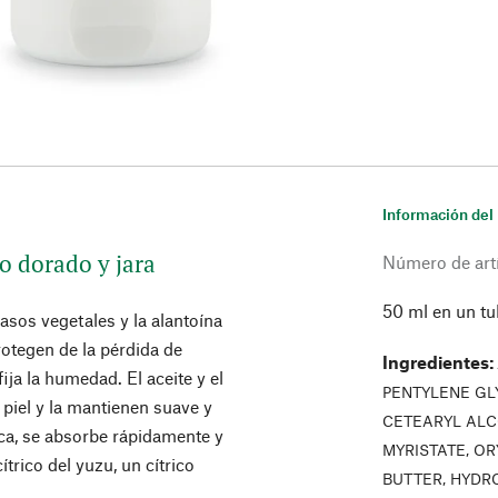
Información del
o dorado y jara
Número de art
50 ml en un tu
rasos vegetales y la alantoína
protegen de la pérdida de
Ingredientes
:
ija la humedad. El aceite y el
PENTYLENE GL
 piel y la mantienen suave y
CETEARYL ALC
ca, se absorbe rápidamente y
MYRISTATE, O
trico del yuzu, un cítrico
BUTTER, HYDRO