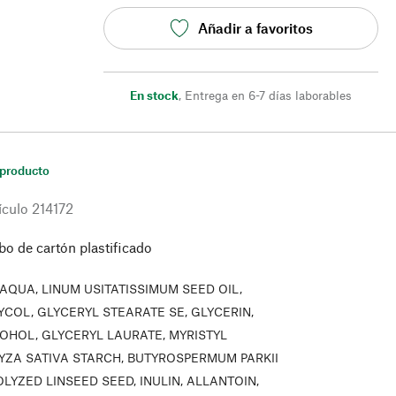
Añadir a favoritos
En stock
,
Entrega en 6-7 días laborables
 producto
ículo
214172
bo de cartón plastificado
AQUA, LINUM USITATISSIMUM SEED OIL,
YCOL, GLYCERYL STEARATE SE, GLYCERIN,
OHOL, GLYCERYL LAURATE, MYRISTYL
RYZA SATIVA STARCH, BUTYROSPERMUM PARKII
LYZED LINSEED SEED, INULIN, ALLANTOIN,