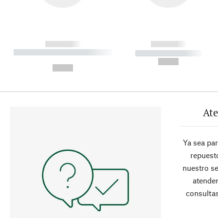
------------
------------
----------- ----------- ----------
----------- -----------
-
--,-- €
--,-- €
Ate
Ya sea pa
repuesto
nuestro se
atender
consultas