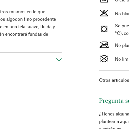
tros mismos en lo que
No bla
amos algodón fino procedente
Se pue
e en una tela suave, fluida y
°C), c
bién encontrará fundas de
No pla
No lim
Otros artículo
Pregunta s
¿Tienes algun
plantearla aqu
electrónico.