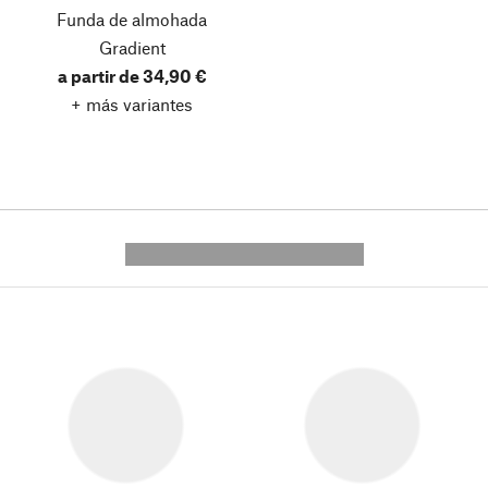
Funda de almohada
Gradient
a partir de 34,90 €
+ más variantes
---------- --------------