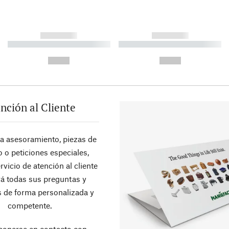
------------
------------
----------- ----------- ----------
----------- ----------- ----------
-
-
--,-- €
--,-- €
nción al Cliente
ra asesoramiento, piezas de
 o peticiones especiales,
rvicio de atención al cliente
á todas sus preguntas y
 de forma personalizada y
competente.
ponerse en contacto con