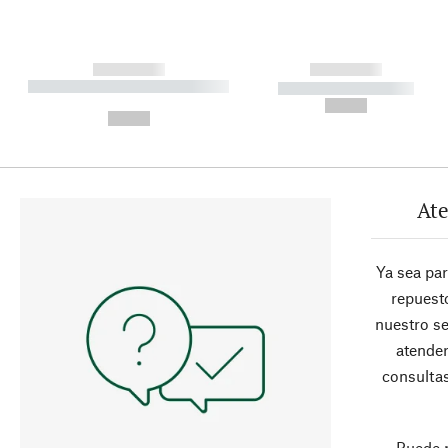
------------
------------
----------- ----------- ----------
----------- -----------
-
--,-- €
--,-- €
Ate
Ya sea pa
repuesto
nuestro se
atender
consultas
Puede 