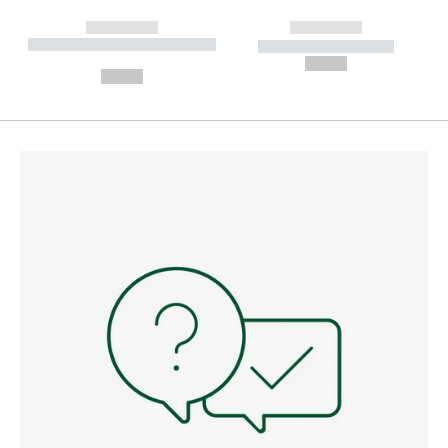
------------
------------
----------- ----------- --------
----------- -----------
---
--,-- €
--,-- €