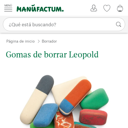
Ir al contenido
Mi Cuenta
Lista de d
0,0
Página de inicio
Borrador
Gomas de borrar Leopold