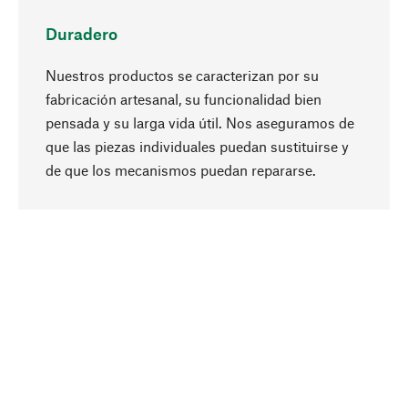
Duradero
Nuestros productos se caracterizan por su
fabricación artesanal, su funcionalidad bien
pensada y su larga vida útil. Nos aseguramos de
que las piezas individuales puedan sustituirse y
Subir
de que los mecanismos puedan repararse.
A propósito
La sostenibilidad es el eje central de nuestra
selección de productos. Apostamos por
ingredientes y materiales naturales que se
puedan cuidar, así como por una producción
respetuosa con los recursos y socialmente