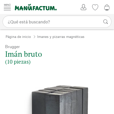
Ir al contenido
Mi Cuenta
Lista de d
0,0
Página de inicio
Imanes y pizarras magnéticas
Brugger
Imán bruto
(10 piezas)