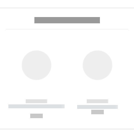
---------- --------------
------------
------------
----------- ----------- --------
----------- -----------
---
--,-- €
--,-- €