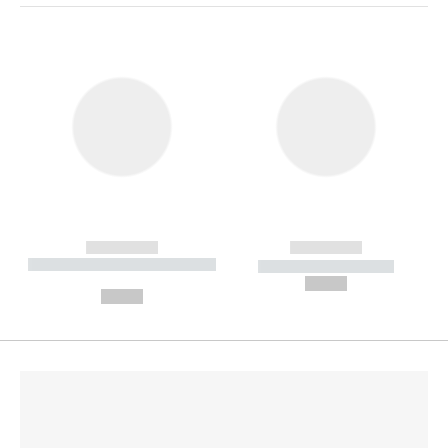
------------
------------
----------- ----------- --------
----------- -----------
---
--,-- €
--,-- €