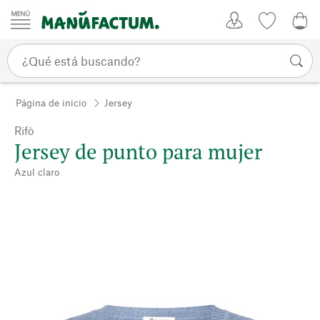
Ir al contenido
Mi Cuenta
Lista de d
0,0
Página de inicio
Jersey
Rifò
Jersey de punto para mujer
Azul claro