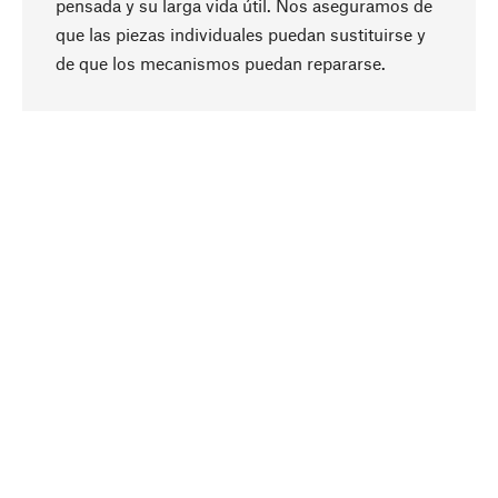
pensada y su larga vida útil. Nos aseguramos de
que las piezas individuales puedan sustituirse y
Subir
de que los mecanismos puedan repararse.
A propósito
La sostenibilidad es el eje central de nuestra
selección de productos. Apostamos por
ingredientes y materiales naturales que se
puedan cuidar, así como por una producción
respetuosa con los recursos y socialmente
responsable.