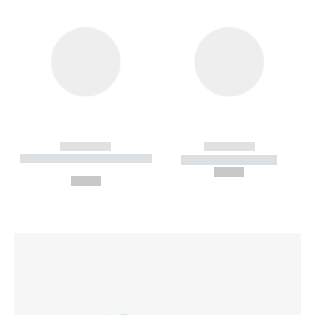
------------
------------
----------- ----------- --------
----------- -----------
---
--,-- €
--,-- €