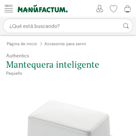
Ir al contenido
Mi Cuenta
Lista de d
0,0
Página de inicio
Accesorios para servir
Authentics
Mantequera inteligente
Pequeño