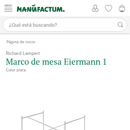
Ir al contenido
Mi Cuenta
Lista de d
0,0
Página de inicio
Richard Lampert
Marco de mesa Eiermann 1
Color plata