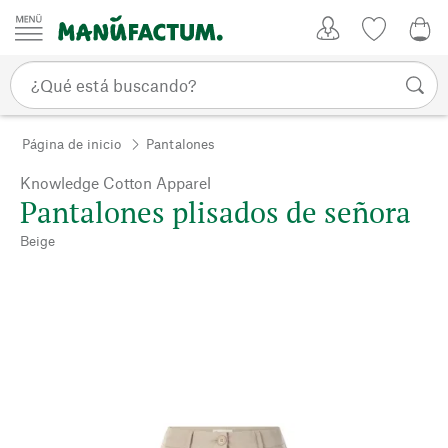
Ir al contenido
Mi Cuenta
Lista de d
0,0
Página de inicio
Pantalones
Knowledge Cotton Apparel
Pantalones plisados de señora
Beige