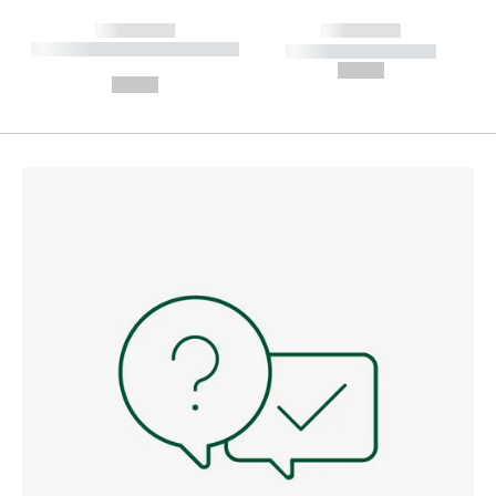
------------
------------
----------- ----------- --------
----------- -----------
---
--,-- €
--,-- €