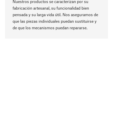
Nuestros productos se caracterizan por su
fabricación artesanal, su funcionalidad bien
pensada y su larga vida útil. Nos aseguramos de
que las piezas individuales puedan sustituirse y
Subir
de que los mecanismos puedan repararse.
A propósito
La sostenibilidad es el eje central de nuestra
selección de productos. Apostamos por
ingredientes y materiales naturales que se
puedan cuidar, así como por una producción
respetuosa con los recursos y socialmente
responsable.