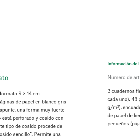
Información del
ato
Número de art
3 cuadernos fle
n formato 9 × 14 cm
cada uno). 48 
ginas de papel en blanco gris
g/m²), encuade
spunte, una forma muy fuerte
de papel de li
o está perforado y cosido con
pequeños (pája
te tipo de cosido procede de
cosido sencillo". Permite una