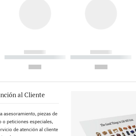
------------
------------
----------- ----------- ----------
----------- ----------- ----------
-
-
--,-- €
--,-- €
nción al Cliente
ra asesoramiento, piezas de
 o peticiones especiales,
rvicio de atención al cliente