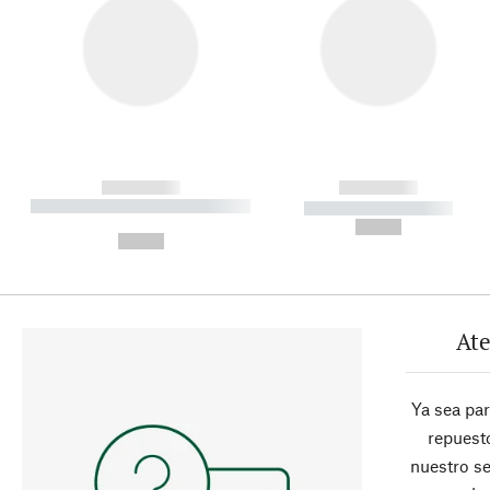
------------
------------
----------- ----------- ----------
----------- -----------
-
--,-- €
--,-- €
Ate
Ya sea pa
repuesto
nuestro se