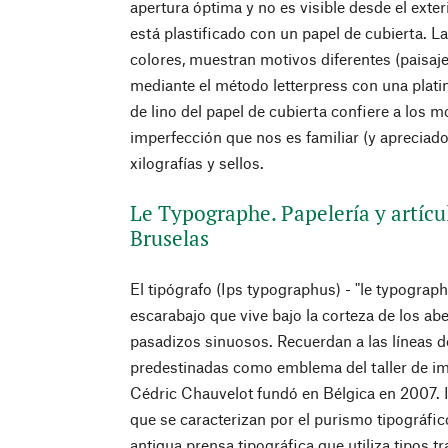
apertura óptima y no es visible desde el ext
está plastificado con un papel de cubierta. L
colores, muestran motivos diferentes (paisaj
mediante el método letterpress con una plati
de lino del papel de cubierta confiere a los m
imperfección que nos es familiar (y apreciado
xilografías y sellos.
Le Typographe. Papelería y artícu
Bruselas
El tipógrafo (Ips typographus) - "le typograp
escarabajo que vive bajo la corteza de los abe
pasadizos sinuosos. Recuerdan a las líneas de
predestinadas como emblema del taller de im
Cédric Chauvelot fundó en Bélgica en 2007. 
que se caracterizan por el purismo tipográfico
antigua prensa tipográfica que utiliza tipos t