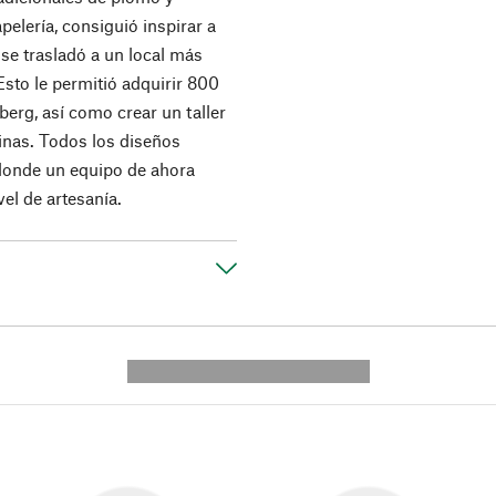
elería, consiguió inspirar a
 se trasladó a un local más
Esto le permitió adquirir 800
erg, así como crear un taller
inas. Todos los diseños
 donde un equipo de ahora
el de artesanía.
---------- --------------