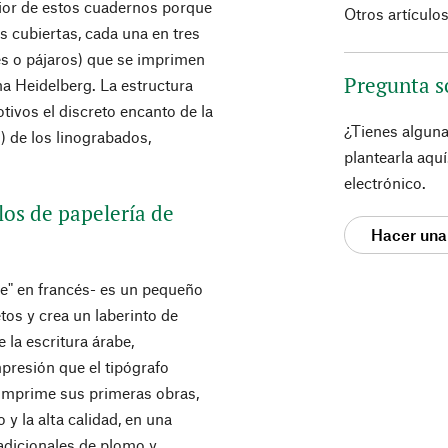
erior de estos cuadernos porque
Otros artículo
as cubiertas, cada una en tres
es o pájaros) que se imprimen
Pregunta s
na Heidelberg. La estructura
otivos el discreto encanto de la
¿Tienes algun
) de los linograbados,
plantearla aqu
electrónico.
los de papelería de
Hacer una
he" en francés- es un pequeño
tos y crea un laberinto de
 la escritura árabe,
presión que el tipógrafo
Imprime sus primeras obras,
 y la alta calidad, en una
radicionales de plomo y