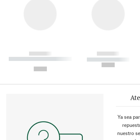
------------
------------
----------- ----------- ----------
----------- -----------
-
--,-- €
--,-- €
Ate
Ya sea pa
repuesto
nuestro se