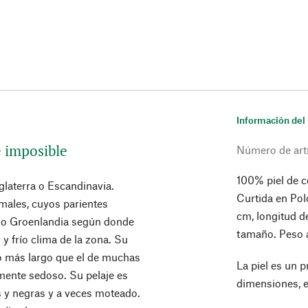
Información del
e imposible
Número de art
100% piel de co
glaterra o Escandinavia.
Curtida en Polo
imales, cuyos parientes
cm, longitud d
 o Groenlandia según donde
tamaño. Peso a
y frío clima de la zona. Su
o más largo que el de muchas
La piel es un p
emente sedoso. Su pelaje es
dimensiones, e
 y negras y a veces moteado.