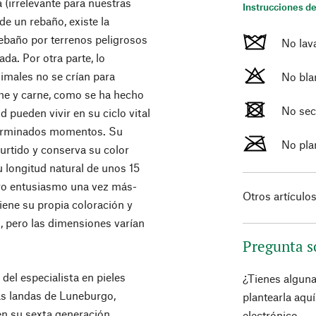
a (irrelevante para nuestras
Instrucciones de
de un rebaño, existe la
 rebaño por terrenos peligrosos
No lav
da. Por otra parte, lo
nimales no se crían para
No bla
che y carne, como se ha hecho
No sec
 pueden vivir en su ciclo vital
determinados momentos. Su
No pla
curtido y conserva su color
u longitud natural de unos 15
ro entusiasmo una vez más-
Otros artículo
iene su propia coloración y
s, pero las dimensiones varían
Pregunta s
el especialista en pieles
¿Tienes algun
as landas de Luneburgo,
plantearla aqu
en su sexta generación.
electrónico.