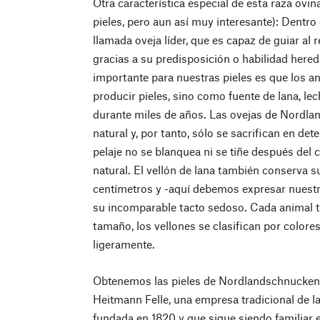
Otra característica especial de esta raza ovin
pieles, pero aun así muy interesante): Dentro 
llamada oveja líder, que es capaz de guiar al
gracias a su predisposición o habilidad hereda
importante para nuestras pieles es que los a
producir pieles, sino como fuente de lana, le
durante miles de años. Las ovejas de Nordland
natural y, por tanto, sólo se sacrifican en 
pelaje no se blanquea ni se tiñe después del 
natural. El vellón de lana también conserva s
centímetros y -aquí debemos expresar nuest
su incomparable tacto sedoso. Cada animal t
tamaño, los vellones se clasifican por colore
ligeramente.
Obtenemos las pieles de Nordlandschnucken d
Heitmann Felle, una empresa tradicional de l
fundada en 1820 y que sigue siendo familiar 