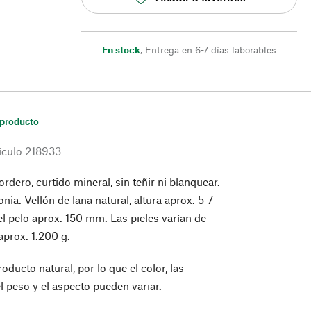
En stock
,
Entrega en 6-7 días laborables
 producto
ículo
218933
rdero, curtido mineral, sin teñir ni blanquear.
nia. Vellón de lana natural, altura aprox. 5-7
el pelo aprox. 150 mm. Las pieles varían de
prox. 1.200 g.
roducto natural, por lo que el color, las
l peso y el aspecto pueden variar.