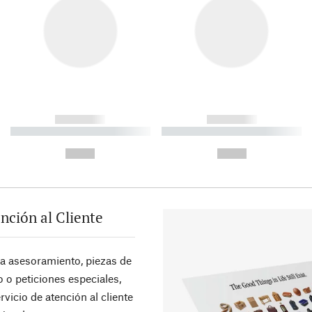
------------
------------
----------- ----------- ----------
----------- ----------- ----------
-
-
--,-- €
--,-- €
nción al Cliente
ra asesoramiento, piezas de
 o peticiones especiales,
rvicio de atención al cliente