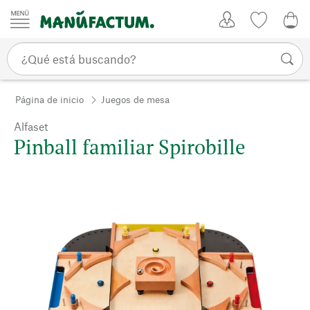
Ir al contenido
Mi Cuenta
Lista de d
0,0
Página de inicio
Juegos de mesa
Alfaset
Pinball familiar Spirobille