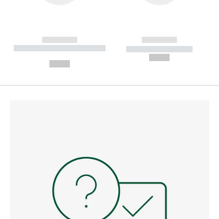
------------
------------
----------- ----------- --------
----------- -----------
---
--,-- €
--,-- €