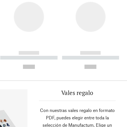
------------
------------
----------- ----------- ----------
----------- ----------- ----------
- -----------
-
--,-- €
--,-- €
Vales regalo
Con nuestras vales regalo en formato
PDF, puedes elegir entre toda la
selección de Manufactum. Elige un