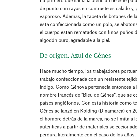
Lo primero que llama la atención de este polo 
de punto con rayas en contraste es calado y, 
vaporoso. Además, la tapeta de botones de l
está confeccionada como un polo, se abotona
el cuerpo están rematados con finos puños de
algodón puro, agradable a la piel.
De origen. Azul de Gênes
Hace mucho tiempo, los trabajadores portuar
trabajo confeccionada con un resistente teji
índigo. Como Génova pertenecía entonces a F
nombre francés de "Bleu de Gênes", que se con
países anglófonos. Con esta historia como te
Gênes se lanzó en Kolding (Dinamarca) en 2
el hombre detrás de la marca, no se limita a
auténticas a partir de materiales selecciona
perdura literalmente con el paso de los años.