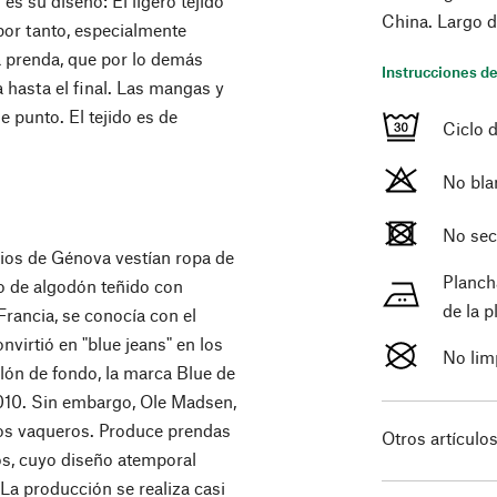
es su diseño: El ligero tejido
China. Largo d
por tanto, especialmente
a prenda, que por lo demás
Instrucciones de
 hasta el final. Las mangas y
 punto. El tejido es de
Ciclo 
No bla
No sec
ios de Génova vestían ropa de
Planch
do de algodón teñido con
de la 
rancia, se conocía con el
virtió en "blue jeans" en los
No lim
lón de fondo, la marca Blue de
010. Sin embargo, Ole Madsen,
 los vaqueros. Produce prendas
Otros artículo
dos, cuyo diseño atemporal
 La producción se realiza casi