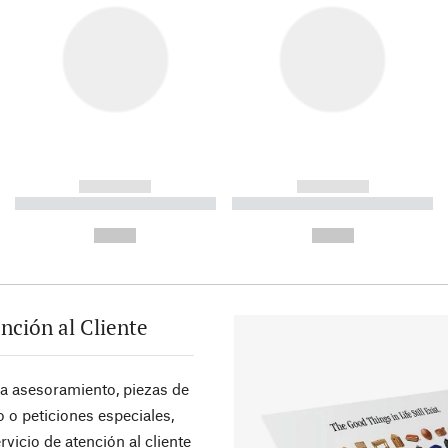
------------
------------
----------- ----------- ----------
----------- ----------- ----------
-
-
--,-- €
--,-- €
nción al Cliente
ra asesoramiento, piezas de
 o peticiones especiales,
rvicio de atención al cliente