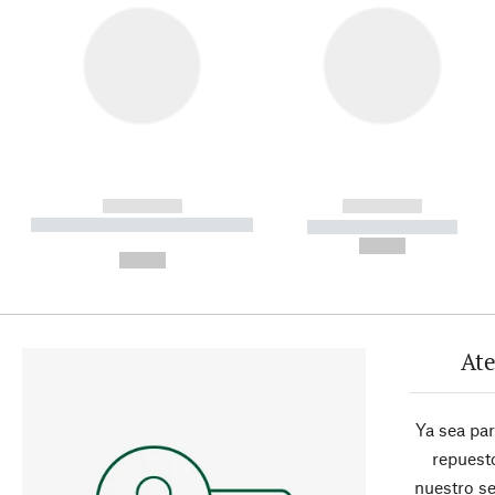
------------
------------
----------- ----------- ----------
----------- -----------
-
--,-- €
--,-- €
Ate
Ya sea pa
repuesto
nuestro se