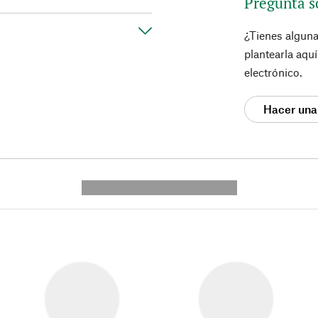
Pregunta s
¿Tienes algun
plantearla aqu
electrónico.
Hacer una
---------- --------------