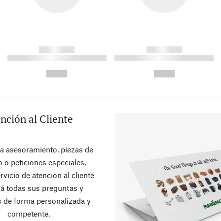
------------
------------
----------- ----------- ----------
----------- ----------- ----------
-
-
--,-- €
--,-- €
nción al Cliente
ra asesoramiento, piezas de
 o peticiones especiales,
rvicio de atención al cliente
á todas sus preguntas y
 de forma personalizada y
competente.