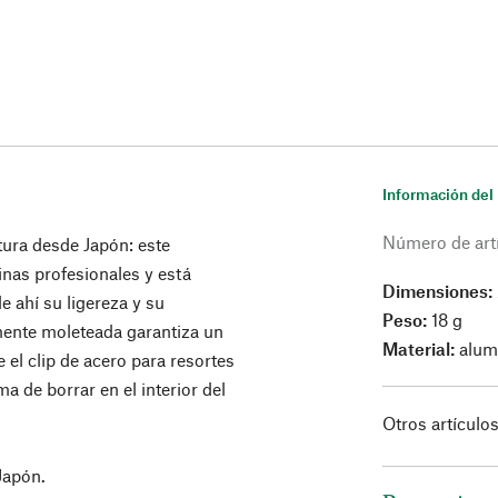
Información del
Número de art
tura desde Japón: este
inas profesionales y está
Dimensiones:
e ahí su ligereza y su
Peso:
18 g
amente moleteada garantiza un
Material:
alum
e el clip de acero para resortes
ma de borrar en el interior del
Otros artículo
Japón.