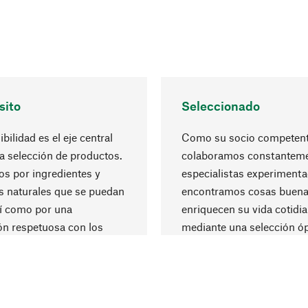
sito
Seleccionado
bilidad es el eje central
Como su socio competent
a selección de productos.
colaboramos constanteme
s por ingredientes y
especialistas experiment
s naturales que se puedan
encontramos cosas buena
sí como por una
enriquecen su vida cotidi
ón respetuosa con los
mediante una selección ó
y socialmente
materiales y una fabricaci
ble.
excelente.