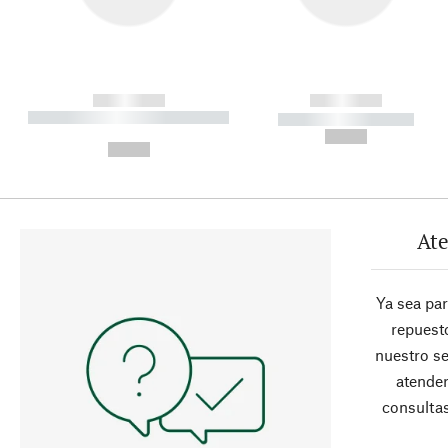
------------
------------
----------- ----------- ----------
----------- -----------
-
--,-- €
--,-- €
Ate
Ya sea pa
repuesto
nuestro se
atender
consultas