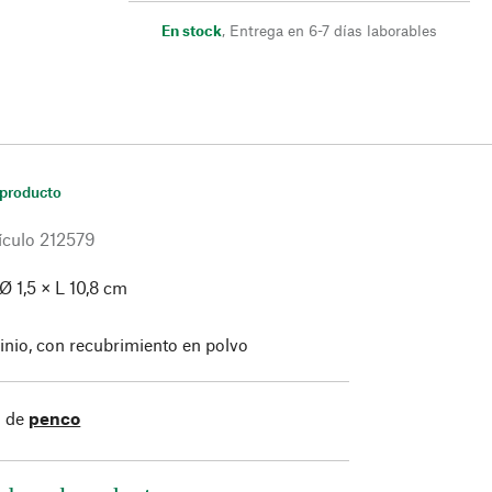
En stock
,
Entrega en 6-7 días laborables
 producto
ículo
212579
Ø 1,5 × L 10,8 cm
inio, con recubrimiento en polvo
s de
penco