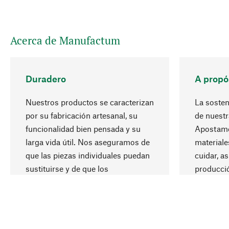
Acerca de Manufactum
Duradero
A propó
Nuestros productos se caracterizan
La sosteni
por su fabricación artesanal, su
de nuestr
funcionalidad bien pensada y su
Apostamo
larga vida útil. Nos aseguramos de
materiale
que las piezas individuales puedan
cuidar, a
sustituirse y de que los
producci
mecanismos puedan repararse.
recursos 
responsa