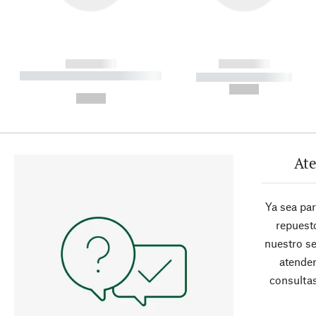
------------
------------
----------- ----------- ----------
----------- -----------
-
--,-- €
--,-- €
Ate
Ya sea pa
repuesto
nuestro se
atender
consultas