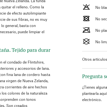
 de Nueva Zelanda. La funda
quitar el relleno. Como la
No bla
ecie de efecto autolimpiante
No sec
icie de sus fibras, no es muy
r lo general, basta con
No pla
necesario, puede limpiar el
No lim
aña. Tejido para durar
Otros artículo
n el condado de Flintshire,
xteriores y accesorios de lana.
on fina lana de cordero hasta
Pregunta s
lana virgen de Nueva Zelanda,
ra corrientes de aire hechos
¿Tienes algun
 los colores de la naturaleza
plantearla aqu
 sorprenden con tonos
electrónico.
les. Son creados