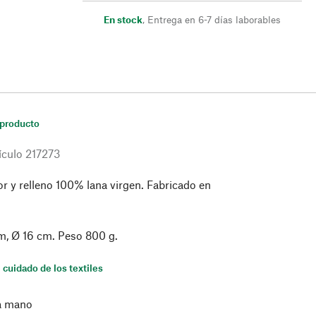
En stock
,
Entrega en 6-7 días laborables
 producto
ículo
217273
ior y relleno 100% lana virgen. Fabricado en
m, Ø 16 cm. Peso 800 g.
 cuidado de los textiles
a mano