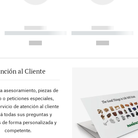
------------
------------
----------- ----------- ----------
----------- ----------- ----------
-
-
--,-- €
--,-- €
nción al Cliente
ra asesoramiento, piezas de
 o peticiones especiales,
rvicio de atención al cliente
á todas sus preguntas y
 de forma personalizada y
competente.