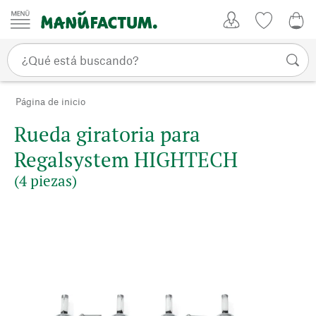
Ir al contenido
Mi Cuenta
Lista de d
0,0
Página de inicio
Rueda giratoria para
Regalsystem HIGHTECH
(4 piezas)