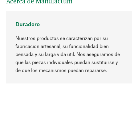
Acerca de Manufactum
Duradero
Nuestros productos se caracterizan por su
fabricación artesanal, su funcionalidad bien
pensada y su larga vida útil. Nos aseguramos de
que las piezas individuales puedan sustituirse y
Subir
de que los mecanismos puedan repararse.
A propósito
La sostenibilidad es el eje central de nuestra
selección de productos. Apostamos por
ingredientes y materiales naturales que se