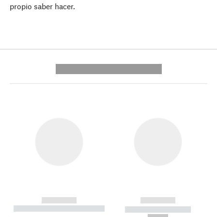
propio saber hacer.
---------- --------------
------------
------------
----------- ----------- --------
----------- -----------
---