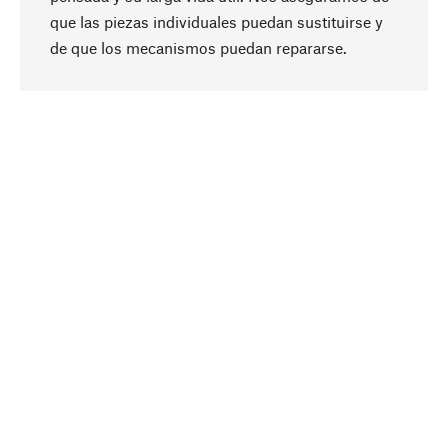
que las piezas individuales puedan sustituirse y
Subir
de que los mecanismos puedan repararse.
A propósito
La sostenibilidad es el eje central de nuestra
selección de productos. Apostamos por
ingredientes y materiales naturales que se
puedan cuidar, así como por una producción
respetuosa con los recursos y socialmente
responsable.
Seleccionado