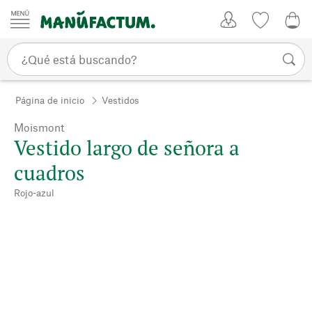
Ir al contenido
Mi Cuenta
Lista de d
0,0
Página de inicio
Vestidos
Moismont
Vestido largo de señora a
cuadros
Rojo-azul