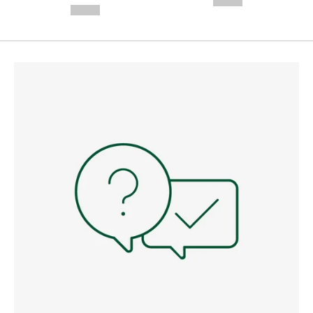
--,-- €
--,-- €