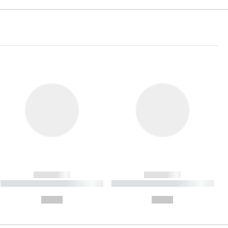
------------
------------
----------- ----------- ----------
----------- ----------- ----------
- -----------
-
--,-- €
--,-- €