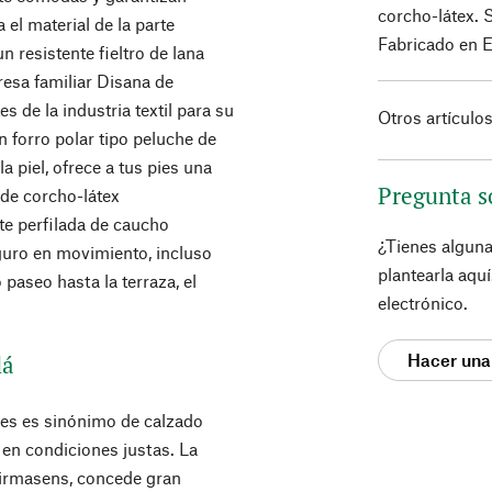
corcho-látex. 
 el material de la parte
Fabricado en 
n resistente fieltro de lana
esa familiar Disana de
s de la industria textil para su
Otros artículo
n forro polar tipo peluche de
 piel, ofrece a tus pies una
Pregunta s
 de corcho-látex
te perfilada de caucho
¿Tienes algun
guro en movimiento, incluso
plantearla aqu
 paseo hasta la terraza, el
electrónico.
lá
Hacer una
es es sinónimo de calzado
en condiciones justas. La
irmasens, concede gran