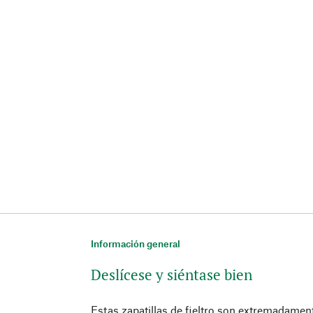
Información general
Deslícese y siéntase bien
Estas zapatillas de fieltro son extremadame