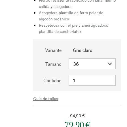
Fieltro resistente fabricado con lana merino
cálida y acogedora
Acogedora plantilla de forro polar de
algodón orgánico
Respetuosa con el pie y amortiguadora:
plantilla de corcho-látex
Variante
Gris claro
Tamaño
Cantidad
Guía de tallas
94,90 €
79,90 €