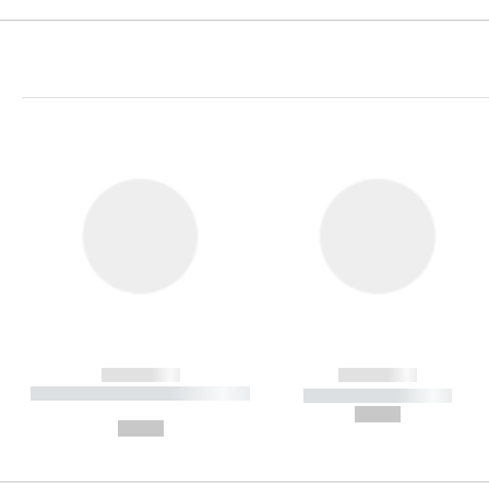
------------
------------
----------- ----------- ----------
----------- -----------
-
--,-- €
--,-- €