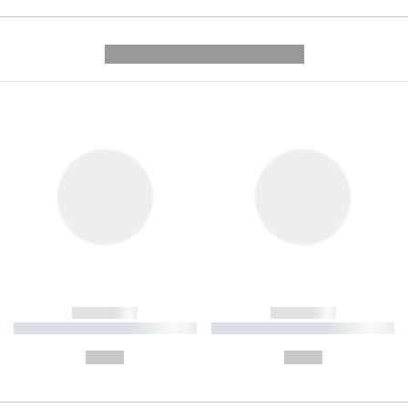
---------- --------------
------------
------------
----------- ----------- ----------
----------- ----------- ----------
-
-
--,-- €
--,-- €