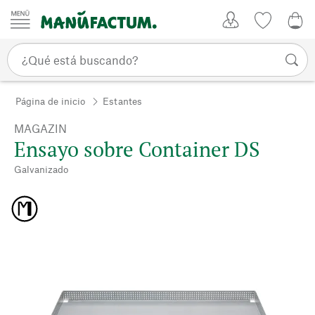
Ir al contenido
Mi Cuenta
Lista de d
0,0
Página de inicio
Estantes
MAGAZIN
Ensayo sobre Container DS
Galvanizado