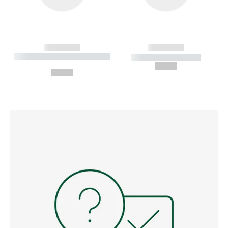
------------
------------
----------- ----------- --------
----------- -----------
---
--,-- €
--,-- €